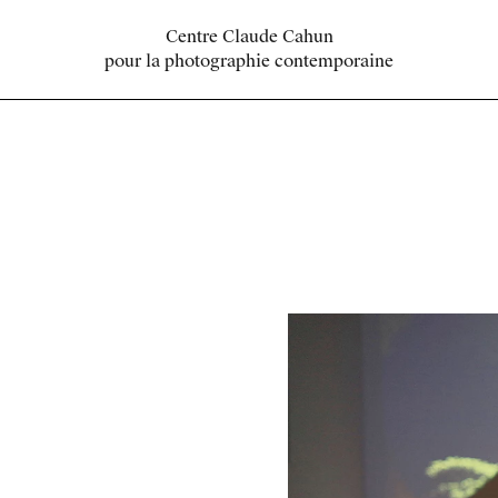
Centre Claude Cahun
pour la photographie contemporaine
s pédagogiques
Journées de la
Informations
photographie
ation
À propos
s
Présentation
Infos pratiques
Programmation
Partenaires
Mentions légales